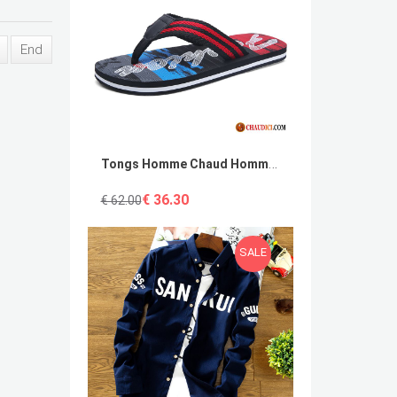
End
Tongs Homme Chaud Homme Personnalité Tongs Plage Étudiant Pas Cher
€ 36.30
€ 62.00
SALE