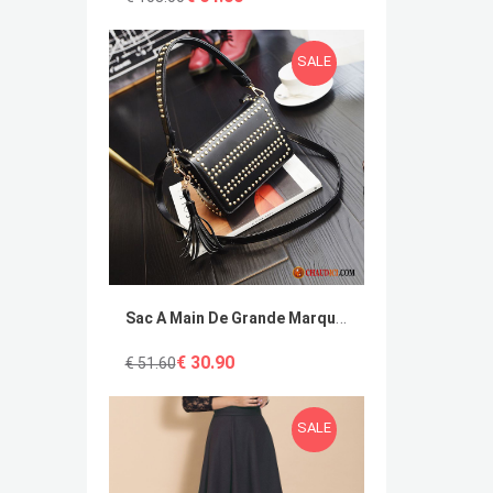
SALE
Sac A Main De Grande Marque Femme Pochette Personnalité Petit Sac De Messager Pas Cher
€ 30.90
€ 51.60
SALE