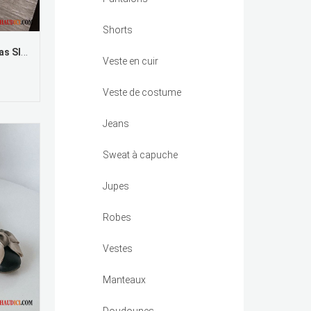
Shorts
Chaussure Style Mocassin Lilas Slip-On Flâneurs Tous Les Assortis Mesh Noir Soldes
Veste en cuir
Veste de costume
Jeans
Sweat à capuche
Jupes
Robes
Vestes
Manteaux