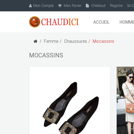
Mon Compte
Mon Panier
Checkout
Registre
Se C
ACCUEIL
HOMM
Femme
Chaussures
Mocassins
MOCASSINS