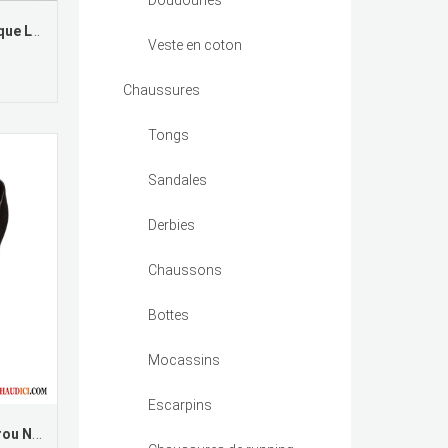
Doudounes
Marque Mocassin Femme Bisque L'automne Derbies Tous Les Assortis En Cuir Femme Pas Cher
Veste en coton
Chaussures
Tongs
Sandales
Derbies
Chaussons
Bottes
Mocassins
Escarpins
Mocassin Pompon Femme Pérou Noir Décontractée L'automne Flâneurs Derbies