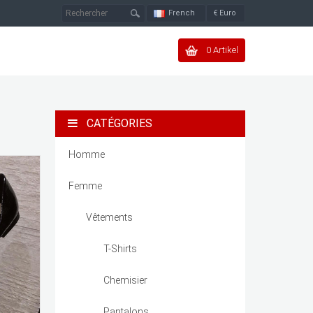
French
€
Euro
0 Artikel
CATÉGORIES
Homme
Femme
Vêtements
T-Shirts
Chemisier
Pantalons