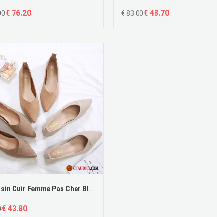
€ 76.20
€ 48.70
00
€ 83.00
Mocassin Cuir Femme Pas Cher Blanc Tous Les Assortis Semelle Doux Printemps Flâneurs Enceintes
€ 43.80
0