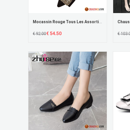
Mocassin Rouge Tous Les Assortis Derbies Femme L'automne Plates
€ 54.50
€ 92.00
€ 103.