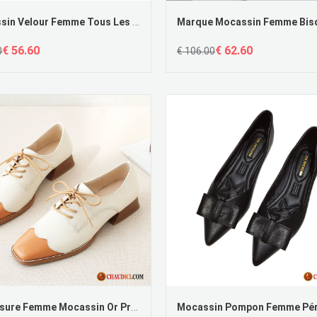
Mocassin Velour Femme Tous Les Assortis Épais Grande Taille Talon Moyen Flâneurs Pas Cher
€ 56.60
€ 62.60
0
€ 106.00
Chaussure Femme Mocassin Or Printemps Talon Moyen Derbies Marron Angleterre Soldes