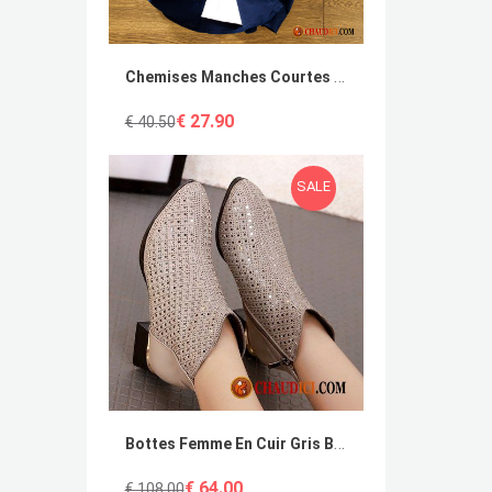
Chemises Manches Courtes Tendance Étudiant Chemise Homme Slim
€ 27.90
€ 40.50
SALE
Bottes Femme En Cuir Gris Bottes Courtes Talon Moyen Mode Grande Taille Pas Cher
€ 64.00
€ 108.00