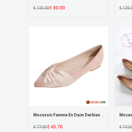
€ 80.00
€ 135.00
€ 129.
Mocassin Femme En Daim Derbies Printemps Mesh Femme Dames En Vente
€ 45.70
€ 77.00
€ 74.0