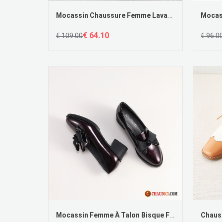
Mocassin Chaussure Femme Lavande Derbies Confortable Noir Cuir Véritable Tous Les Assortis
€ 64.10
€ 109.00
€ 96.0
Mocassin Femme À Talon Bisque Femme Derbies Pointe Pointue Arc Talon Moyen En Vente