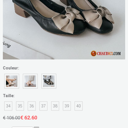
Couleur:
Taille:
34
35
36
37
38
39
40
€ 62.60
€ 106.00