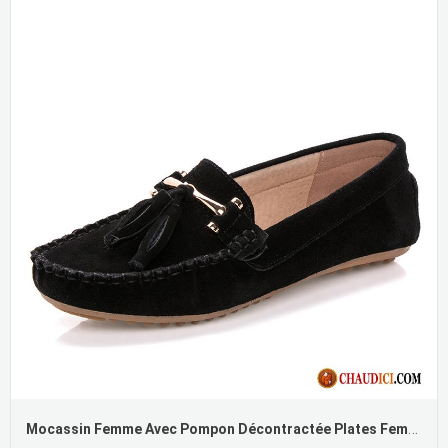
Mocassin Femme Avec Pompon Décontractée Plates Femme L'automne Flâneurs Pas Cher