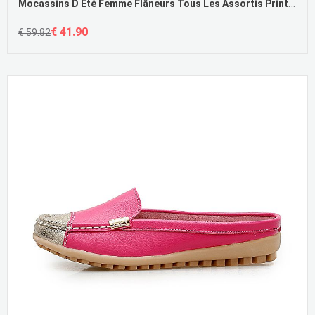
Mocassins D Été Femme Flâneurs Tous Les Assortis Printemps Derbies Slip-On Pas Cher
€ 41.90
€ 59.82