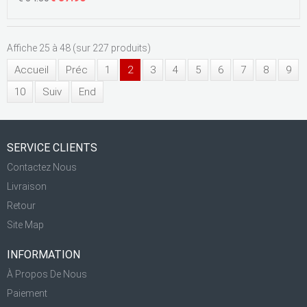
Affiche 25 à 48 (sur 227 produits)
Accueil
Préc
1
2
3
4
5
6
7
8
9
10
Suiv
End
SERVICE CLIENTS
Contactez Nous
Livraison
Retour
Site Map
INFORMATION
À Propos De Nous
Paiement