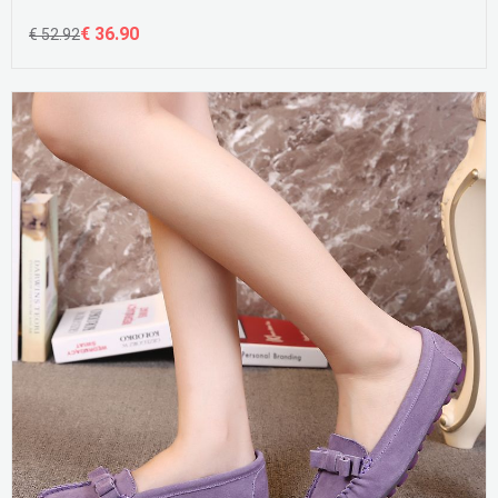
€ 36.90
€ 52.92