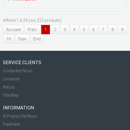
Affiche 1 à 24 (sur 222 produits)
Accueil
Préc
1
2
3
4
5
6
7
8
9
10
Suiv
End
SERVICE CLIENTS
Contactez Nous
Livraison
Retour
Site Map
INFORMATION
À Propos De Nous
Paiement