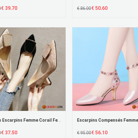
€ 39.70
€ 50.60
0
€ 86.00
Soldes Escarpins Femme Corail Femme Pointe Pointue Rétro Rouge Noir
€ 37.50
€ 56.10
0
€ 95.00