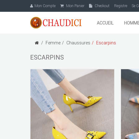
Mon Compte
Mon Panier
Checkout
Registre
Se C
ACCUEIL
HOMM
Femme
Chaussures
Escarpins
ESCARPINS