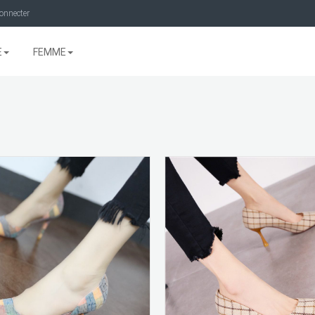
onnecter
E
FEMME