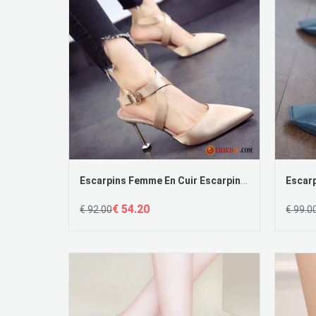
Escarpins Femme En Cuir Escarpins Pointe Pointue Bien Chaussures De Mariage Or
€ 54.20
€ 92.00
€ 99.0