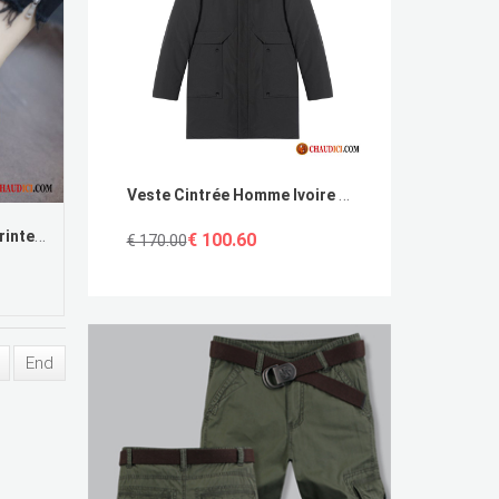
Veste Cintrée Homme Ivoire Blanc Homme Noir Anti-Saison Décontractée Soldes
Escarpins En Cuir Tendance Printemps Fête Escarpins Suède Violet France
€ 100.60
€ 170.00
End