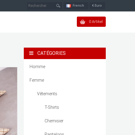
French
€
Euro
0 Artikel
CATÉGORIES
Homme
Femme
Vêtements
T-Shirts
Chemisier
Pantalons