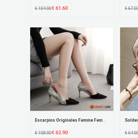
€ 61.60
€ 104.00
€ 67.0
Escarpins Originales Femme Femme Noir Gris Sexy Talons Minces
€ 63.90
€ 108.00
€ 64.0