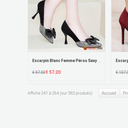
Escarpin Blanc Femme Pérou Sexy Talons Minces Or Femme Escarpins France
€ 57.20
€ 97.00
€ 107.
Accueil
Pr
Affiche 241 à 264 (sur 382 produits)