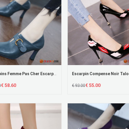
Escarpins Femme Pas Cher Escarpin Mesh Bottes Bleu Femme Printemps
€ 58.60
€ 55.00
0
€ 93.00