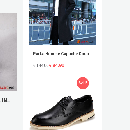
Parka Homme Capuche Coupe Vent Manteau Tissu De Laine Britanique Beau
€ 84.90
€ 144.00
SALE
Escarpin Compense Noir Corail Mesh Pointe Pointue Talons Minces En Cuir Talon Moyen Soldes