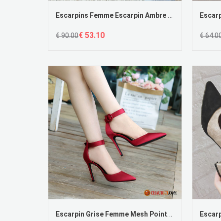
Escarpins Femme Escarpin Ambre Fille Été Pointe Pointue Talons Hauts Rouge
€ 53.10
€ 90.00
€ 64.0
Escarpin Grise Femme Mesh Pointe Pointue Rouge Femme Chaussures De Mariage Pas Cher