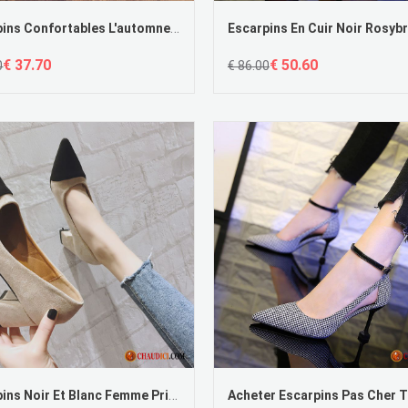
Escarpins Confortables L'automne Bleu Pointe Pointue Escarpins Rouge
€ 37.70
€ 50.60
0
€ 86.00
Escarpins Noir Et Blanc Femme Printemps Femme Frais Tous Les Assortis Pointe Pointue Soldes