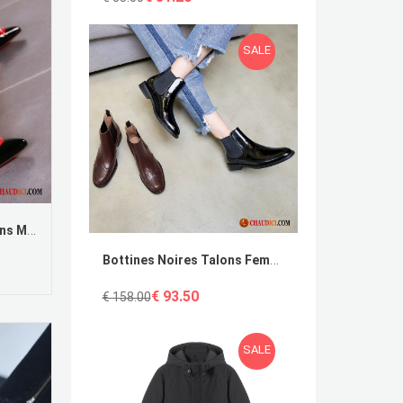
SALE
Escarpin Compense Noir Talons Minces Cuir Verni Printemps Derbies Sexy Pas Cher
Bottines Noires Talons Femme Marron Angleterre Tissu Épais Femme
€ 93.50
€ 158.00
SALE