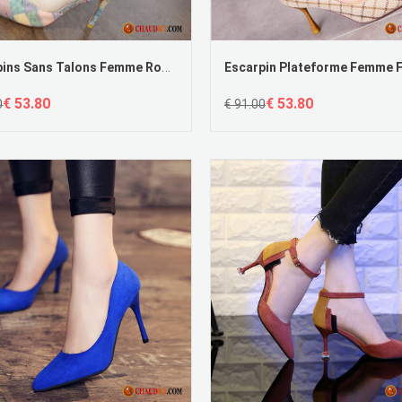
Escarpins Sans Talons Femme Rouge Fille Derbies Pointe Pointue Couleurs Mixtes En Vente
€ 53.80
€ 53.80
0
€ 91.00