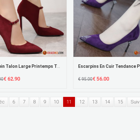
Escarpin Talon Large Printemps Talons Minces Pointe Pointue Rouge Escarpins Pas Cher
€ 62.90
€ 56.00
00
€ 95.00
éc
6
7
8
9
10
11
12
13
14
15
Suiv