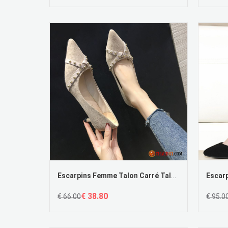
Escarpins Femme Talon Carré Talons Minces Escarpins Derbies Tous Les Assortis Mesh
€ 38.80
€ 66.00
€ 95.0