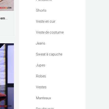
Shorts
Escarpin Plateforme Femme Femme Printemps Mode Personnalité Tendance
Veste en cuir
Veste de costume
Jeans
Sweat à capuche
Jupes
Robes
Vestes
Manteaux