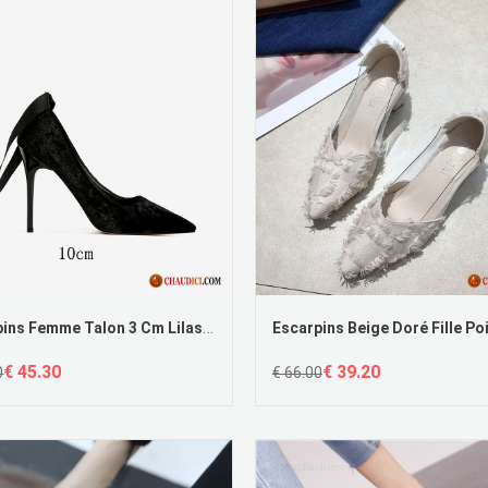
Escarpins Femme Talon 3 Cm Lilas Derbies Tous Les Assortis Pointe Pointue Talons Minces Escarpins Soldes
€ 45.30
€ 39.20
0
€ 66.00