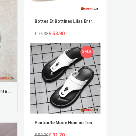
Bottes Et Bottines Lilas Entreprise Tendance Pointe Pointue Costume Formel Angleterre Pas Cher
€ 53.90
€ 76.38
SALE
Escarpins Beige Doré Fille Pointe Pointue Rouge Femme Mesh Pas Cher
Pantoufle Mode Homme Tendance De Plein Air Tongs Chaussons Homme En Cuir Pas Cher
€ 31.20
€ 53.00