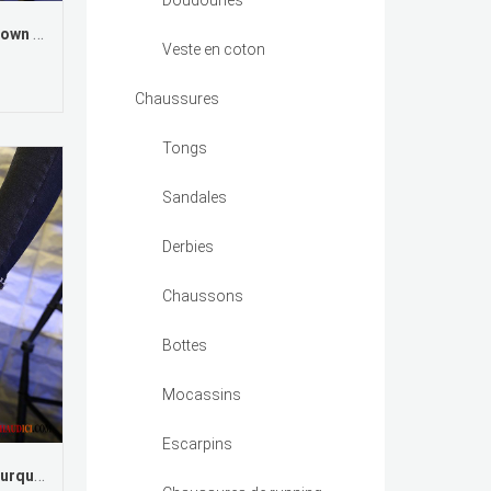
Doudounes
Escarpins En Cuir Noir Rosybrown Femme Talons Minces Rouge Pointe Pointue Printemps Pas Cher
Veste en coton
Chaussures
Tongs
Sandales
Derbies
Chaussons
Bottes
Mocassins
Escarpins
Acheter Escarpins Pas Cher Turquoise Derbies Escarpins Femme Talons Minces Pointe Pointue