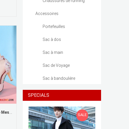
Chaussures de running
Accessoires
Portefeuilles
Sac à dos
Sac à main
Sac de Voyage
Sac à bandoulière
SPECIALS
Escarpins Compensés Femme Mesh Femme Rouge Derbies Tous Les Assortis
SALE