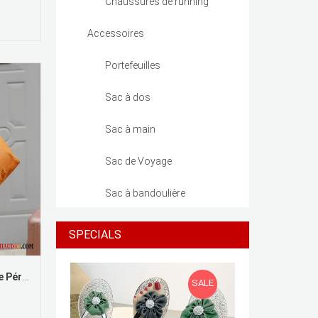
Chaussures de running
Accessoires
Portefeuilles
Sac à dos
Sac à main
Sac de Voyage
Sac à bandoulière
SPECIALS
Sac De Voyage Voyage Femme Pérou Voyage Admission Portable Grande Capacité Plier Pas Cher
SALE