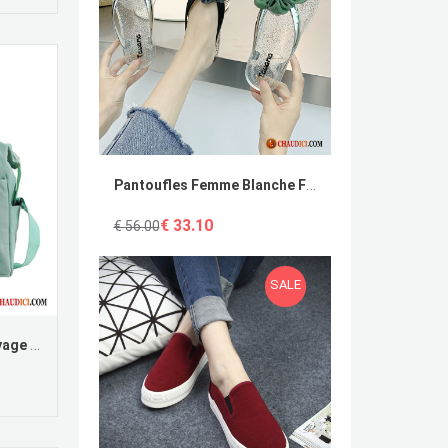
Pantoufles Femme Blanche Femme Cristal Fleurs Vert Outwear Pas Cher
€ 33.10
€ 56.00
SALE
Sac De Voyage Technique Voyage Simple Grande Capacité Femme Bagage Soldes