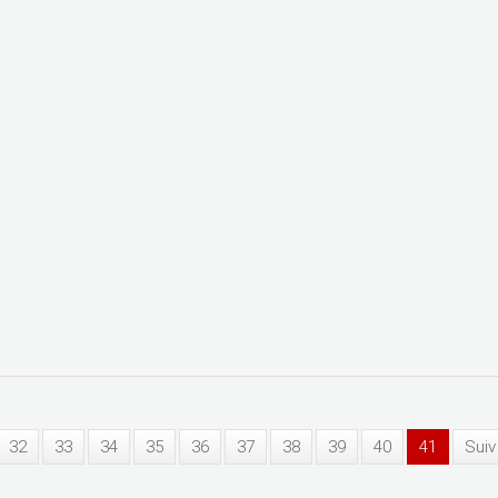
32
33
34
35
36
37
38
39
40
41
Suiv