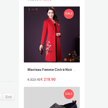
SALE
Manteau Femme Cintré Noir Reversible Brodé Rétro Tissu De Laine La Laine Pas Cher
€ 218.90
€ 323.40
SALE
End