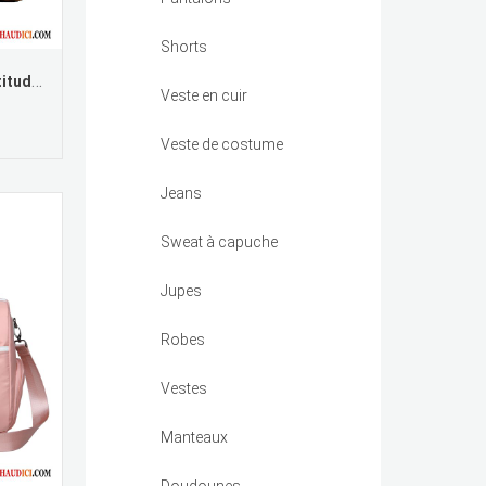
Shorts
Sac De Voyage De Marque Aptitude Grande Capacité Tourisme Tendance Toile France
Veste en cuir
Veste de costume
Jeans
Sweat à capuche
Jupes
Robes
Vestes
Manteaux