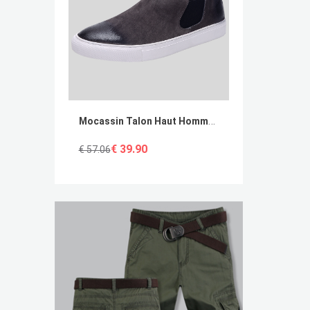
Mocassin Talon Haut Homme Turquoise Étudiant Homme Décontractée Flâneurs Rétro En Vente
€ 39.90
€ 57.06