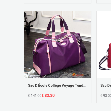
Sac D École Collège Voyage Tendance Lumière Tourisme Simple
€ 83.30
€ 141.00
€ 93.0