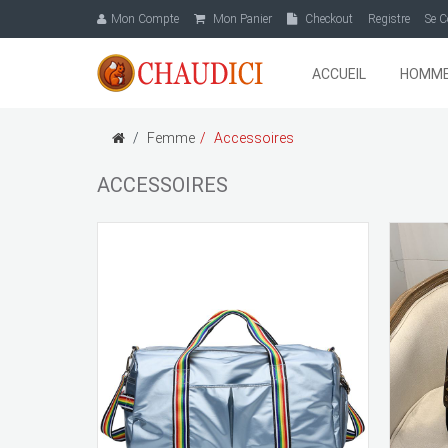
Mon Compte
Mon Panier
Checkout
Registre
Se C
ACCUEIL
HOMM
Femme
Accessoires
ACCESSOIRES