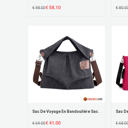
€ 58.10
€ 98.00
€ 80.0
Sac De Voyage En Bandoulière Sac À Main Toile Sac De Messager Sauvage Noir Pas Cher
€ 41.00
€ 69.00
€ 68.0