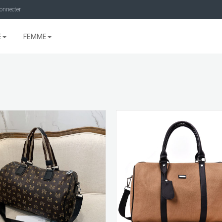
onnecter
E
FEMME