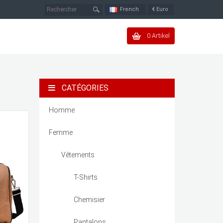
French
€
Euro
0 Artikel
CATÉGORIES
Homme
Femme
Vêtements
T-Shirts
Chemisier
Pantalons