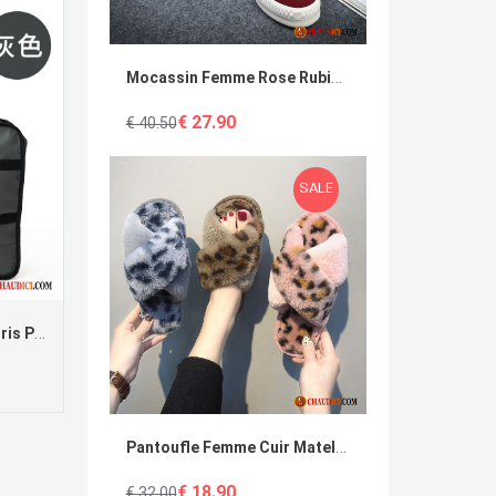
Mocassin Femme Rose Rubine Slip-On Étudiant Flats Pur Toile En Vente
€ 27.90
€ 40.50
SALE
Sac De Voyage Vintage Noir Gris Plier Voyage Tendance Homme Admission
Pantoufle Femme Cuir Matelassé Rouge Hiver Antidérapant Femme France
€ 18.90
€ 32.00