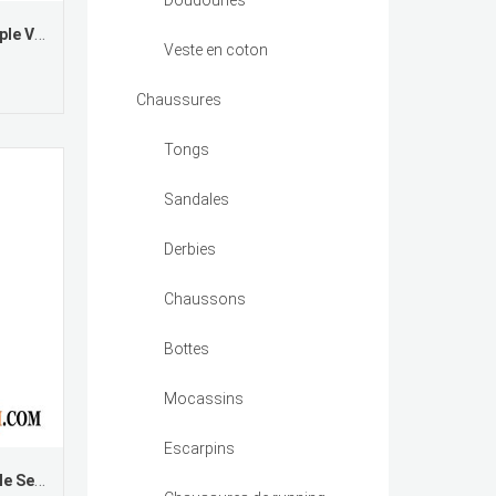
Doudounes
Petit Sac Dos Ville Pétale Simple Voyage Lumière Femme
Veste en coton
Chaussures
Tongs
Sandales
Derbies
Chaussons
Bottes
Mocassins
Escarpins
Sac De Voyage Pour Trail École Secondaire Sac À Dos Voyage Grande Capacité Femme