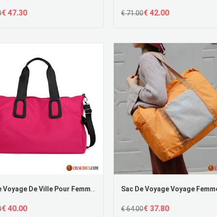
€ 47.30
€ 42.00
0
€ 71.00
Sac De Voyage De Ville Pour Femme Tissu Oxford Le Nouveau Simple Grande Capacité Nylon En Vente
€ 40.00
€ 37.80
0
€ 64.00