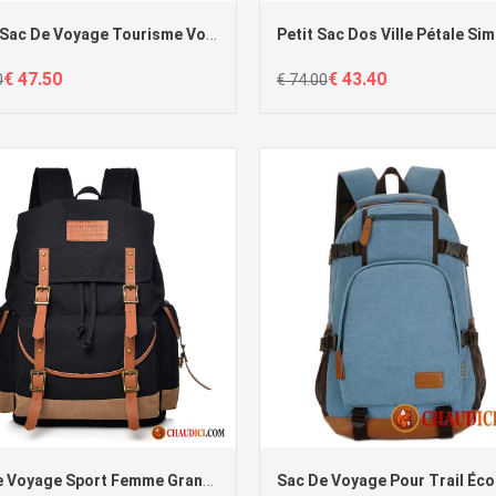
Vente Sac De Voyage Tourisme Voyage Grande Capacité Lumière Noir
€ 47.50
€ 43.40
0
€ 74.00
Sac De Voyage Sport Femme Grande Capacité Sac À Dos Voyage Homme Le Nouveau En Vente