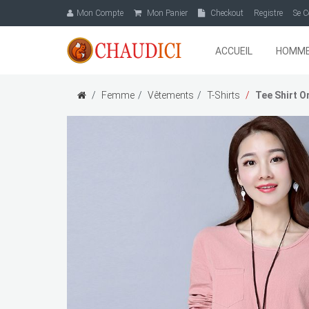
Mon Compte
Mon Panier
Checkout
Registre
Se C
ACCUEIL
HOMM
Femme
Vêtements
T-Shirts
Tee Shirt 