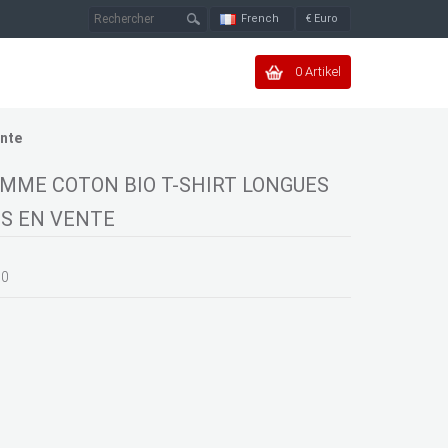
French
€
Euro
0 Artikel
ente
EMME COTON BIO T-SHIRT LONGUES
S EN VENTE
50