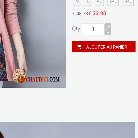
M
L
XL
2XL
3XL
€ 33.90
€ 48.78
+
Qty
-
AJOUTER AU PANIER