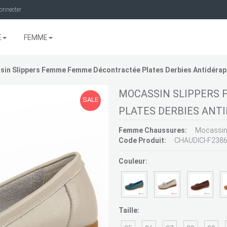
onnecter
E
FEMME
in Slippers Femme Femme Décontractée Plates Derbies Antidérap
MOCASSIN SLIPPERS
SALE
PLATES DERBIES ANT
Femme Chaussures:
Mocassi
Code Produit:
CHAUDICI-F238
Couleur:
Taille: