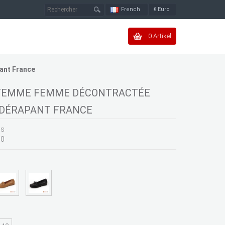
French
€
Euro
0 Artikel
ant France
 FEMME FEMME DÉCONTRACTÉE
IDÉRAPANT FRANCE
ns
60