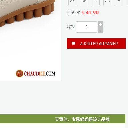
35
36
37
38
39
€ 41.90
€ 59.82
+
Qty
-
AJOUTER AU PANIER