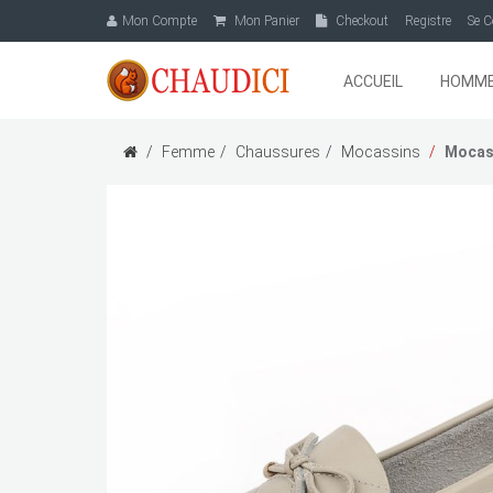
Mon Compte
Mon Panier
Checkout
Registre
Se C
ACCUEIL
HOMM
Femme
Chaussures
Mocassins
Mocass