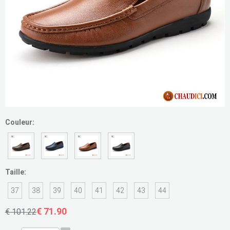
Couleur:
Taille:
37
38
39
40
41
42
43
44
€ 71.90
€ 101.22