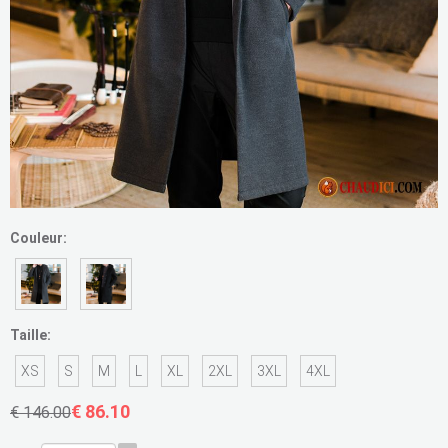
Couleur:
Taille:
XS
S
M
L
XL
2XL
3XL
4XL
€ 86.10
€ 146.00