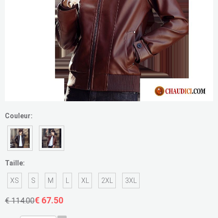
Couleur:
Taille:
XS
S
M
L
XL
2XL
3XL
€ 67.50
€ 114.00