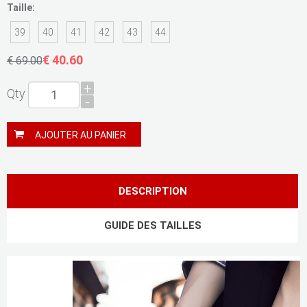
Taille:
39
40
41
42
43
44
€ 40.60
€ 69.00
+
Qty
-
AJOUTER AU PANIER
DESCRIPTION
GUIDE DES TAILLES