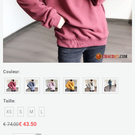
Couleur:
Taille:
XS
S
M
L
€ 43.50
€ 74.00