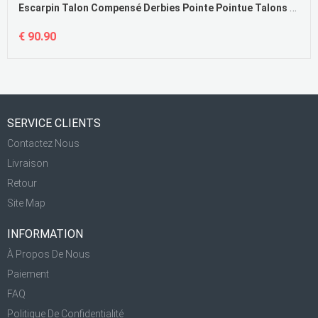
Escarpin Talon Compensé Derbies Pointe Pointue Talons Hauts Femme Escarpins Pas Cher
€ 90.90
SERVICE CLIENTS
Contactez Nous
Livraison
Retour
Site Map
INFORMATION
À Propos De Nous
Paiement
FAQ
Politique De Confidentialité