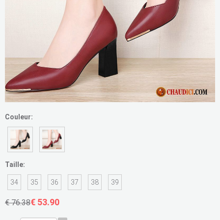
Couleur:
Taille:
34
35
36
37
38
39
€ 53.90
€ 76.38