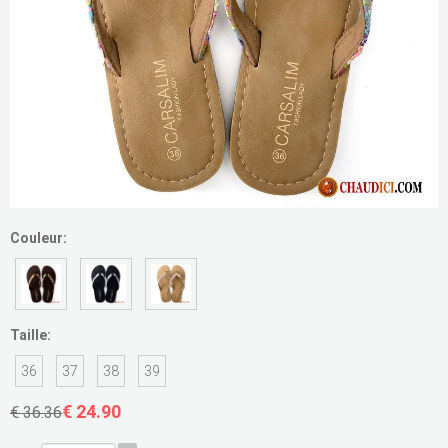
Couleur:
Taille:
36
37
38
39
€ 24.90
€ 36.36