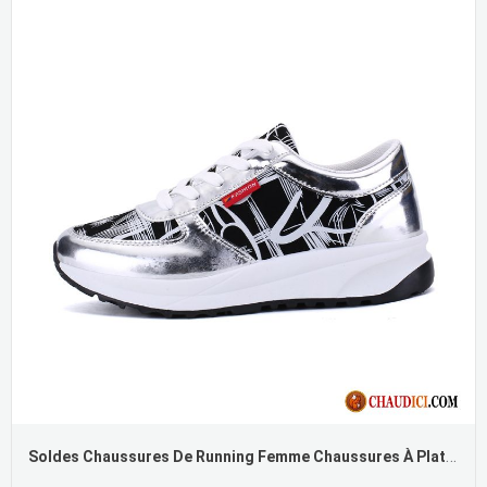
Soldes Chaussures De Running Femme Chaussures À Plateformes Étudiant Semelle Épaisse Chaussures De Course