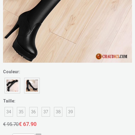
Couleur:
Taille:
34
35
36
37
38
39
€ 67.90
€ 95.70