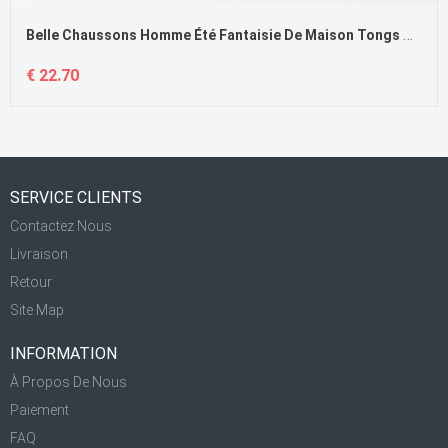
Belle Chaussons Homme Été Fantaisie De Maison Tongs Chaussons Semelle Épaisse Pas Cher
€ 22.70
SERVICE CLIENTS
Contactez Nous
Livraison
Retour
Site Map
INFORMATION
À Propos De Nous
Paiement
FAQ