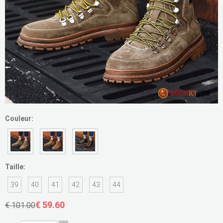
Couleur:
Taille:
39
40
41
42
43
44
€ 59.60
€ 101.00