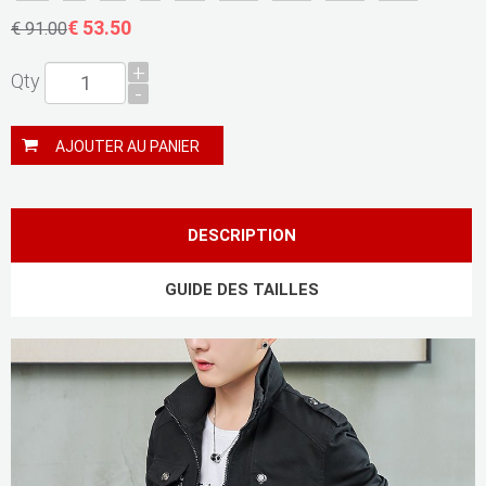
€ 53.50
€ 91.00
+
Qty
-
AJOUTER AU PANIER
DESCRIPTION
GUIDE DES TAILLES