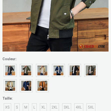
Couleur:
Taille:
XS
S
M
L
XL
2XL
3XL
4XL
5XL