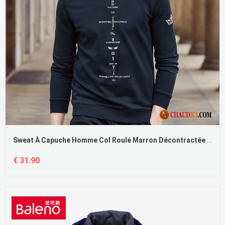
Sweat À Capuche Homme Col Roulé Marron Décontractée Chemise En Bas Tendance Impression Col Rond
€ 31.90