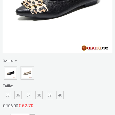
Couleur:
Taille:
35
36
37
38
39
40
€ 62.70
€ 106.00