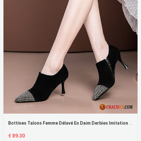
Bottines Talons Femme Délavé En Daim Derbies Imitation Strass Escarpins Printemps Pas Cher
€ 89.30