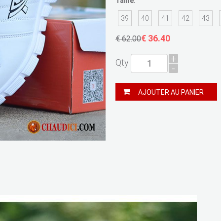
Taille:
39
40
41
42
43
€ 36.40
€ 62.00
+
Qty
-
AJOUTER AU PANIER