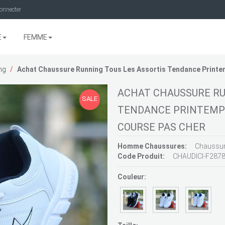
onnecter
E
FEMME
ng
Achat Chaussure Running Tous Les Assortis Tendance Print
ACHAT CHAUSSURE RU
SALE
TENDANCE PRINTEMPS
COURSE PAS CHER
Homme Chaussures:
Chaussur
Code Produit:
CHAUDICI-F287
Couleur: