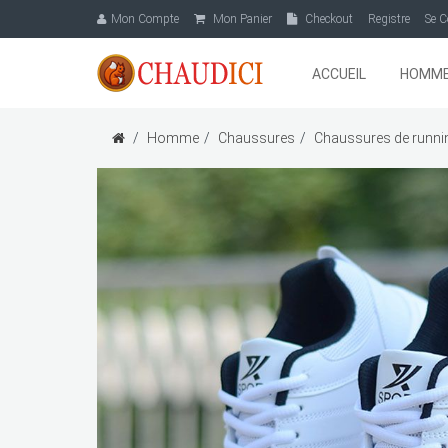
Mon Compte
Mon Panier
Checkout
Registre
Se C
ACCUEIL
HOMM
Homme
Chaussures
Chaussures de runni