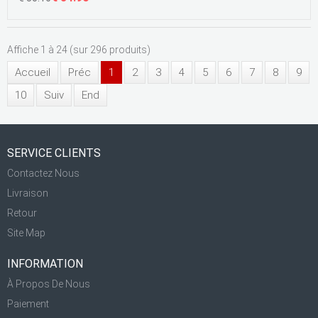
Affiche 1 à 24 (sur 296 produits)
Accueil
Préc
1
2
3
4
5
6
7
8
9
10
Suiv
End
SERVICE CLIENTS
Contactez Nous
Livraison
Retour
Site Map
INFORMATION
À Propos De Nous
Paiement