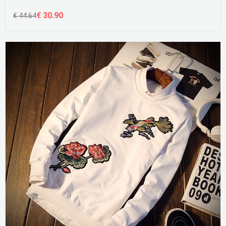
€ 30.90
€ 44.64