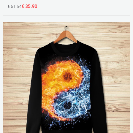
€ 35.90
€ 51.54