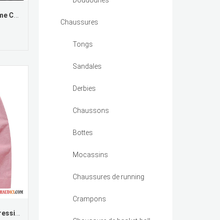
Doudounes
Model De Chemise Pour Homme Chemise Décontractée De Travail Longues Homme
Chaussures
Tongs
Sandales
Derbies
Chaussons
Bottes
Mocassins
Chaussures de running
Crampons
Chemise Fashion Homme Impression Bétail Tendance Chemise Jeunesse Pas Cher