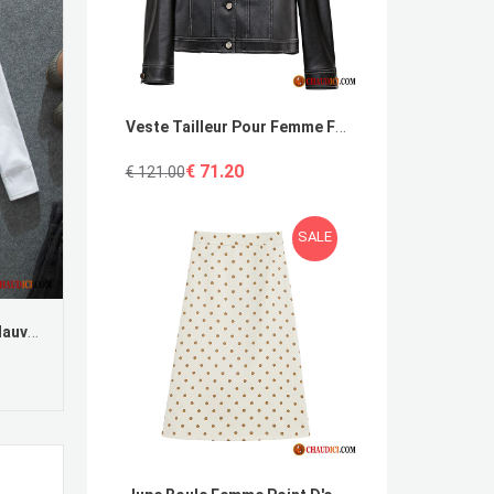
Veste Tailleur Pour Femme Femme Slim Tendance Veste Grande Taille
€ 71.20
€ 121.00
SALE
Chemise D Ete Pour Homme Mauve Une Veste Chemise Slim Manche Rétro