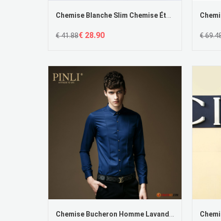
Chemise Blanche Slim Chemise Étudiant Slim Beau Leggings Soldes
€ 28.90
€ 41.88
€ 69.4
Chemise Bucheron Homme Lavande Printemps Longues Chemise Homme Slim