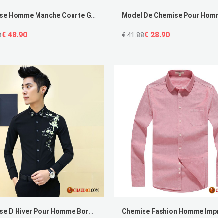
Chemise Homme Manche Courte Grande Taille Lavande Imprimé Homme Matelassé Carreaux Yarn En Vente
€ 48.90
€ 28.90
8
€ 41.88
Chemise D Hiver Pour Homme Bordeaux Longues Slim Chemise Broderie Blanc Pas Cher