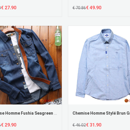
€ 27.90
€ 49.90
0
€ 70.86
Chemise Homme Fushia Seagreen Denim Chemise Légère Une Veste Baggy
€ 29.90
€ 31.90
6
€ 46.02