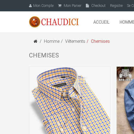
Mon Compte
Mon Panier
Checkout
Registre
Se C
ACCUEIL
HOMM
Homme
Vêtements
Chemises
CHEMISES