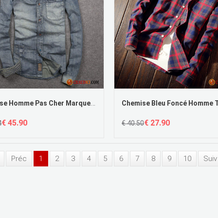
Chemise Homme Pas Cher Marque L'automne Col Mandarin Denim Homme Manteau En Vente
€ 45.90
€ 27.90
4
€ 40.50
Préc
1
2
3
4
5
6
7
8
9
10
Suiv