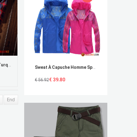
Chemise Bleu Foncé Homme Turquoise Coton Bio Étudiant Chemise Printemps Rouge Pas Cher
Sweat À Capuche Homme Sport Pérou Manteau Fantaisie Séchage Rapide Respirant Mince Pas Cher
€ 39.80
€ 56.92
End