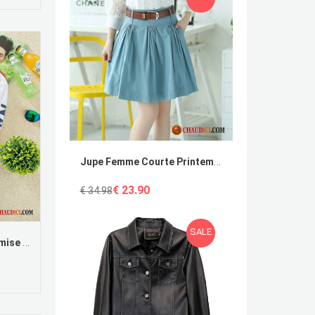
Jupe Femme Courte Printemps Haute Cintrée Femme Été Jupes Pas Cher
€ 23.90
€ 34.98
SALE
Chemise À Carreaux Bleu Chemise Longues Blanc Impression Homme