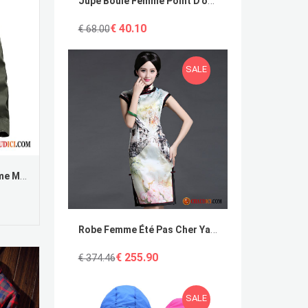
Jupe Boule Femme Point D'onde Dame Professionnel Slim Jupes
€ 40.10
€ 68.00
SALE
Chemise Fantaisie Pour Homme Mince Longues L'automne Décontractée Printemps En Ligne
Robe Femme Été Pas Cher Yarn Mince Slim Classique Dame
€ 255.90
€ 374.46
SALE