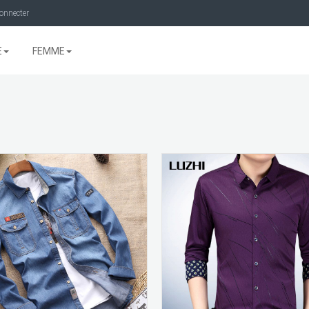
onnecter
E
FEMME