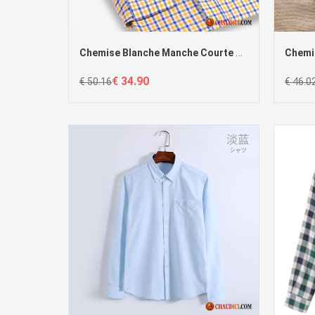
Chemise Blanche Manche Courte Homme Argent Slim Homme Jeunesse Légère Décontractée
€ 34.90
€ 50.16
€ 46.0