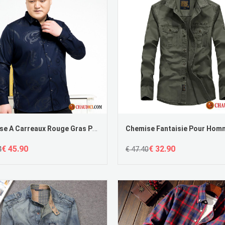
Chemise A Carreaux Rouge Gras Printemps Grand Âge Moyen Longue Soldes
€ 45.90
€ 32.90
4
€ 47.40