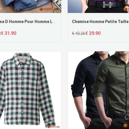
Chemise D Homme Pour Homme Légère Chemise Longues Grande Taille Printemps Pas Cher
€ 31.90
€ 29.90
2
€ 43.26