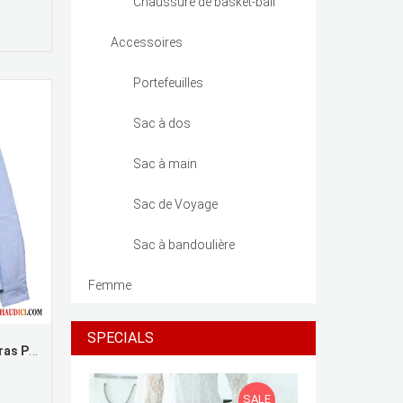
Chaussure de basket-ball
Accessoires
Portefeuilles
Sac à dos
Sac à main
Sac de Voyage
Sac à bandoulière
Femme
SPECIALS
Chemise Homme Stylé Brun Gras Pure Jeunesse Bétail Étudiant Pas Cher
SALE