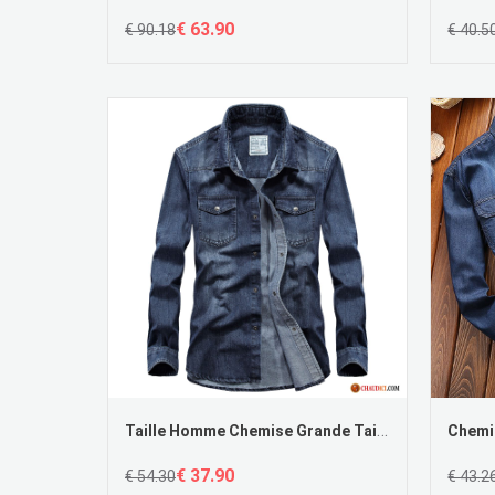
€ 63.90
€ 90.18
€ 40.5
Taille Homme Chemise Grande Taille Printemps Denim Homme Baggy Pas Cher
€ 37.90
€ 54.30
€ 43.2