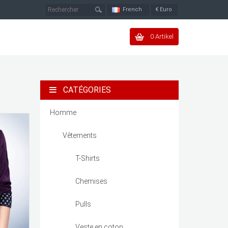
French
€
Euro
0 Artikel
CATÉGORIES
Homme
Vêtements
T-Shirts
Chemises
Pulls
Veste en coton