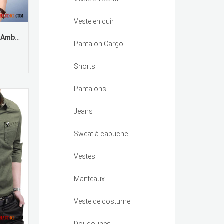
Veste en cuir
Chemise Homme Petite Taille Ambre Pure Chemise Grande Taille Légère Soie Pas Cher
Pantalon Cargo
Shorts
Pantalons
Jeans
Sweat à capuche
Vestes
Manteaux
Veste de costume