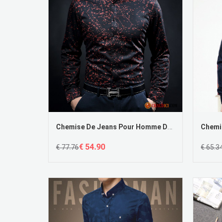
Chemise De Jeans Pour Homme Décontractée Bleu Chemise Longues Matelassé Pas Cher
€ 54.90
€ 77.76
€ 65.3