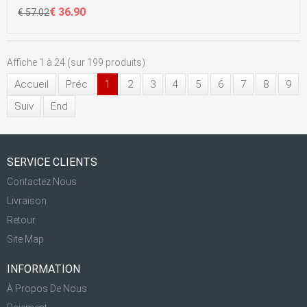
€ 36.90
€ 57.02
Affiche 1 à 24 (sur 199 produits)
Accueil
Préc
1
2
3
4
5
6
7
8
9
Suiv
End
SERVICE CLIENTS
Contactez Nous
Livraison
Retour
Site Map
INFORMATION
À Propos De Nous