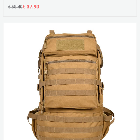
€ 37.90
€ 58.40