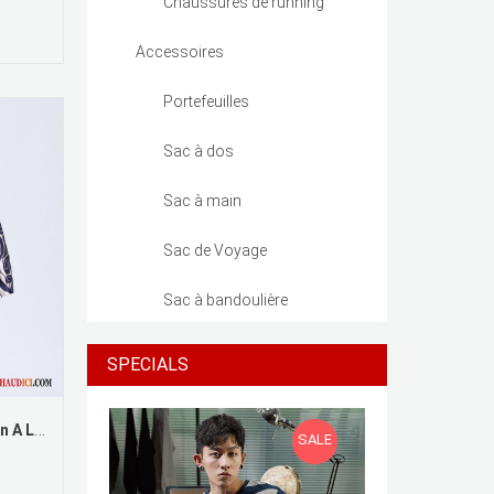
Chaussures de running
Accessoires
Portefeuilles
Sac à dos
Sac à main
Sac de Voyage
Sac à bandoulière
SPECIALS
Jupe Longue En Lin Impression A Lettre Jupes L'automne Printemps
SALE