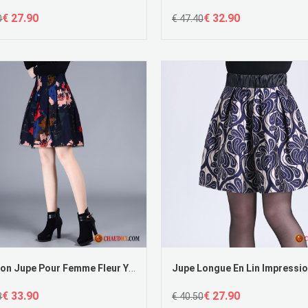
€ 27.90
€ 32.90
0
€ 47.40
Pantalon Jupe Pour Femme Fleur Yarn Impression Jupes A Lettre Soldes
€ 33.90
€ 27.90
8
€ 40.50