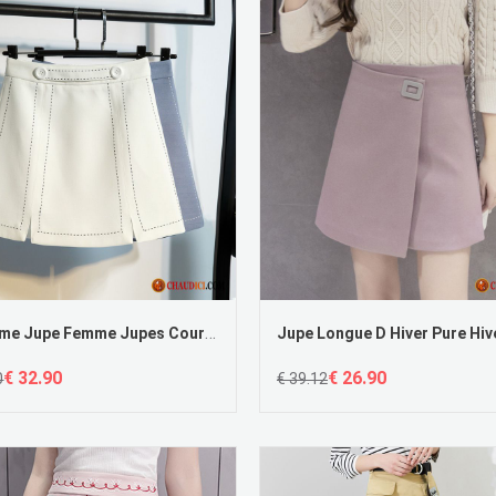
Costume Jupe Femme Jupes Courtes Mince Printemps Haute Cintrée Diviser La Fourchette France
€ 32.90
€ 26.90
0
€ 39.12