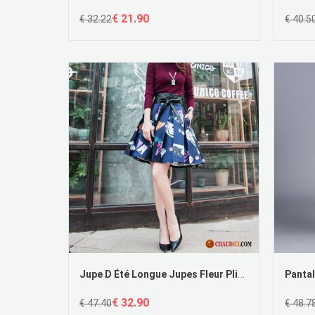
€ 21.90
€ 32.22
€ 40.5
Jupe D Été Longue Jupes Fleur Plissé Femme Impression France
€ 32.90
€ 47.40
€ 48.7