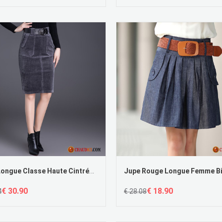
Jupe Longue Classe Haute Cintrée Femme Hiver Mince L'automne
€ 30.90
€ 18.90
4
€ 28.08