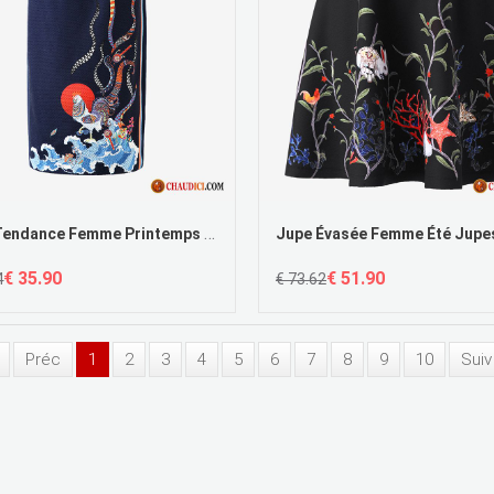
Jupe Tendance Femme Printemps Vagues Impression Mesh Jupes Pas Cher
€ 35.90
€ 51.90
4
€ 73.62
Préc
1
2
3
4
5
6
7
8
9
10
Suiv