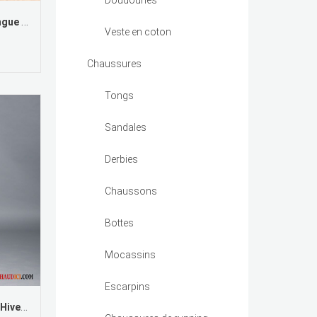
Doudounes
Jupe Fluide Longue Neige Longue L'automne De Laine Épaissir Jupes
Veste en coton
Chaussures
Tongs
Sandales
Derbies
Chaussons
Bottes
Mocassins
Escarpins
Jupe Crayon Noire L'automne Hiver Longue Femme Noir Pas Cher