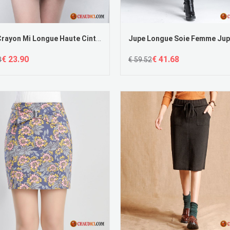
Jupe Crayon Mi Longue Haute Cintrée Jupes Courtes Impression L'automne Printemps
€ 23.90
€ 41.68
8
€ 59.52