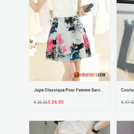
Jupe Classique Pour Femme Sarcelle Encre Printemps Rétro Jupes Courtes Femme France
€ 24.90
€ 36.36
€ 47.4