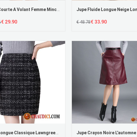
Jupe Courte A Volant Femme Mince Décontractée Femme Floral Professionnel
€ 29.90
€ 33.90
6
€ 48.78
Jupe Longue Classique Lawngreen Femme Jupes Courtes Hiver L'automne Carreaux Pas Cher