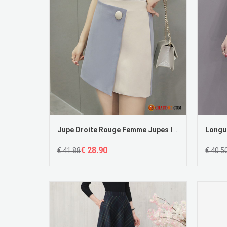
Jupe Droite Rouge Femme Jupes Irrégulier Été Haute Cintrée Décoration Pas Cher
€ 28.90
€ 41.88
€ 40.5