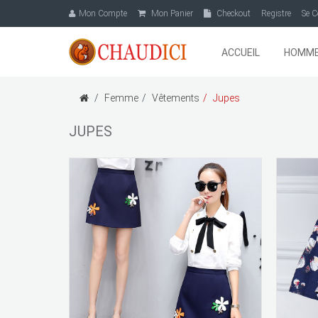
Mon Compte
Mon Panier
Checkout
Registre
Se C
ACCUEIL
HOMM
Femme
Vêtements
Jupes
JUPES