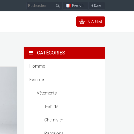
French
€
Euro
0 Artikel
CATÉGORIES
Homme
Femme
Vêtements
T-Shirts
Chemisier
Pantalons