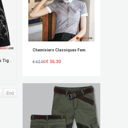
Chemisiers Classiques Femmes Gris Chemise Professionnel Été Courte
Jupe Évasée Femme Été Jupes Tigre Lapin Élasticité Pas Cher
€ 36.30
€ 62.00
End