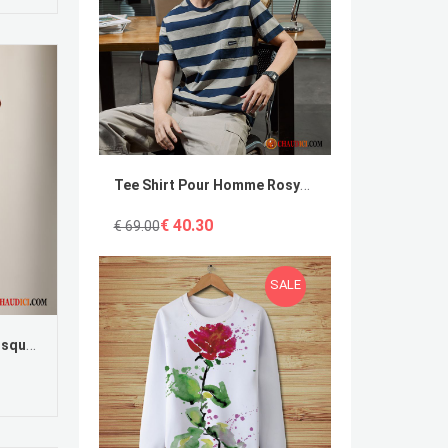
Tee Shirt Pour Homme Rosybrown Bleu Marin Coton Bio T-Shirt Rayé Baggy
€ 40.30
€ 69.00
SALE
Jupe Rouge Longue Femme Bisque Demi-Jupe Jupes Courtes Décontractée Femme Été En Vente