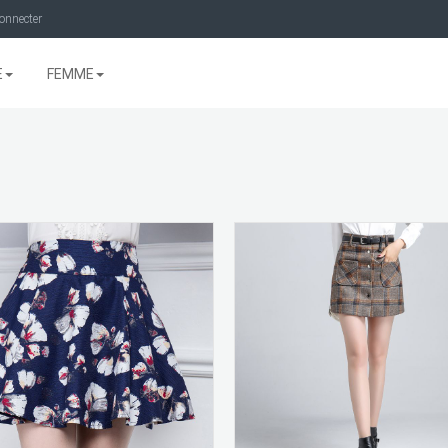
onnecter
E
FEMME