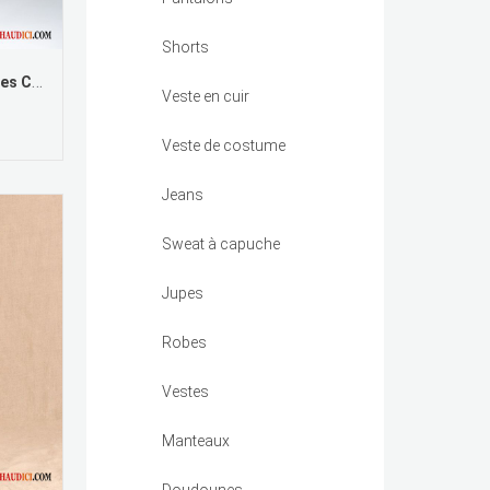
Shorts
Jupe Longue Soie Femme Jupes Courtes Carreaux Femme L'automne Slim Pas Cher
Veste en cuir
Veste de costume
Jeans
Sweat à capuche
Jupes
Robes
Vestes
Manteaux