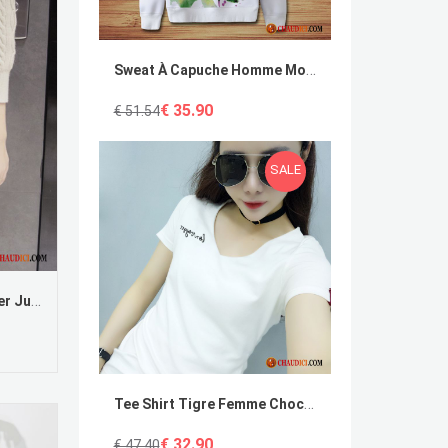
Sweat À Capuche Homme Mode Longues Décontractée Hoodies Fleur Homme France
€ 35.90
€ 51.54
SALE
Jupe Longue D Hiver Pure Hiver Jupes Femme Printemps Pas Cher
Tee Shirt Tigre Femme Chocolat Col V Pure Coton Bio Printemps Broderie Pas Cher
€ 32.90
€ 47.40