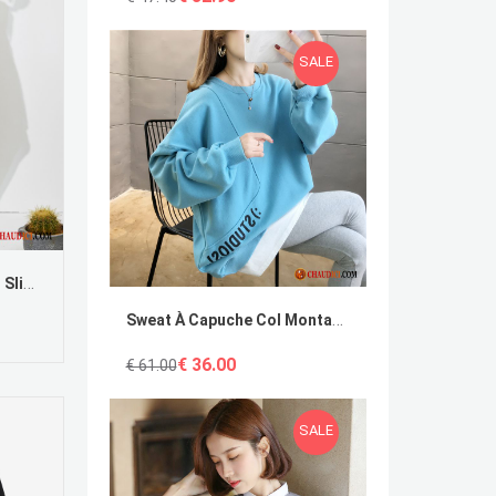
SALE
Mini Jupe Pas Cher Printemps Slim Mince Concis Jupes
Sweat À Capuche Col Montant Manteau Étudiant Légère Bleu Tendance
€ 36.00
€ 61.00
SALE