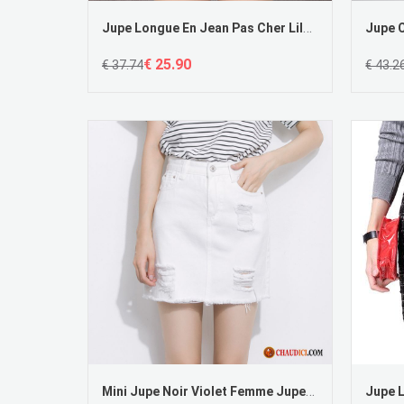
Jupe Longue En Jean Pas Cher Lilas De Laine Professionnel Jupes Courtes Extensible Femme
€ 25.90
€ 37.74
€ 43.2
Mini Jupe Noir Violet Femme Jupes Courtes Mince Haute Cintrée Slim