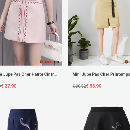
Longue Jupe Pas Cher Haute Cintrée Campus Vent Femme Été Noir
€ 27.90
€ 56.90
0
€ 80.52