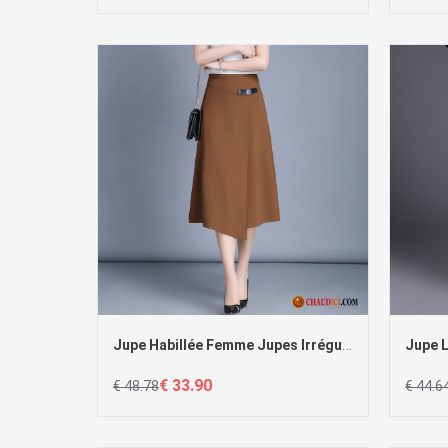
Jupe Habillée Femme Jupes Irrégulier Haute Cintrée Gros Printemps En Ligne
€ 33.90
€ 48.78
€ 44.6